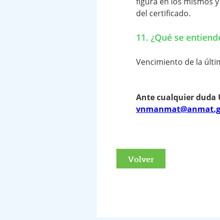
figura en los mismos y 
del certificado.
11. ¿Qué se entiende
Vencimiento de la últi
Ante cualquier duda U
vnmanmat@anmat.g