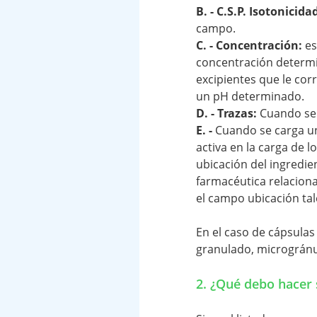
B. - C.S.P. Isotonicida
campo.
C. - Concentración:
es
concentración determin
excipientes que le co
un pH determinado.
D. - Trazas:
Cuando se 
E. -
Cuando se carga u
activa en la carga de l
ubicación del ingredien
farmacéutica relacio
el campo ubicación tal
En el caso de cápsulas
granulado, microgránul
2. ¿Qué debo hacer s